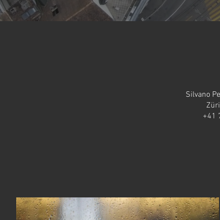
Silvano P
Zür
+41 